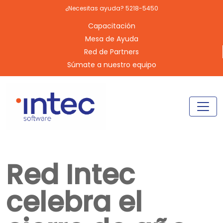
¿Necesitas ayuda? 5218-5450
Capacitación
Mesa de Ayuda
Red de Partners
Súmate a nuestro equipo
Red Intec
celebra el