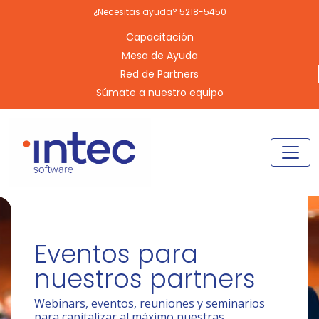
¿Necesitas ayuda? 5218-5450
Capacitación
Mesa de Ayuda
Red de Partners
Súmate a nuestro equipo
Eventos para
nuestros partners
Webinars, eventos, reuniones y seminarios
para capitalizar al máximo nuestras