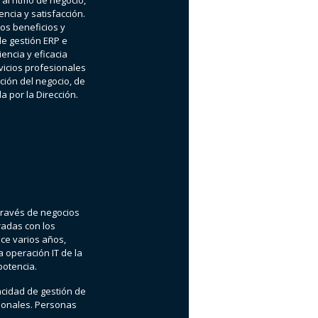
 al ritmo de negocio,
ncia y satisfacción.
los beneficios y
de gestión ERP e
iencia y eficacia
rvicios profesionales
ción del negocio, de
a por la Dirección.
través de negocios
adas con los
ce varios años,
 operación IT de la
potencia.
acidad de gestión de
ionales. Personas