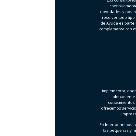
Los consultores
continuamente
novedades y posee
resolver todo tipo
de Ayuda es parte 
complementa con otr
Implementar, oper
plenamente 
conocimientos 
ofrecemos servicio
Empresa-
En Intec ponemos fo
las pequeñas y m