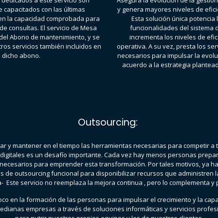
 dedicados a este servicio son
Asegura la evolución de la gestión
 capacitados con las últimas
y genera mayores niveles de eficie
n la capacidad comprobada para
Esta solución única potencia 
 de consultas. El servicio de Mesa
funcionalidades del sistema 
del Abono de mantenimiento, y se
incrementa los niveles de efic
os servicios también incluidos en
operativa. A su vez, presta los se
dicho abono.
necesarios para impulsar la evolu
acuerdo a la estrategia plantead
Outsourcing:
ar y mantener en el tiempo las herramientas necesarias para competir a 
digitales es un desafío importante. Cada vez hay menos personas prepar
necesarios para emprender esta transformación. Por tales motivos, ya ha
s de outsourcing funcional para disponibilizar recursos que administren la
 Este servicio no reemplaza la mejora continua , pero lo complementa y 
co en la formación de las personas para impulsar el crecimiento y la cap
edianas empresas a través de soluciones informáticas y servicios profes