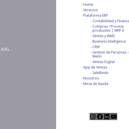
Home
Servicios
Plataforma ERP
Contabilidad y Finanz
Compras / Proceso
productivo | MRP II
Ventas y WMS
Business Intelligence
CRM
 ARG.
Gestión de Personas –
Metiri
Ventas Digital
App de Ventas
SaleBinds
Nosotros
Mesa de Ayuda
Instagram
Facebook
LinkedIn
YouTu