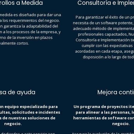
rollos a Medida
Consultoría e Impl
 medida es diseñado para dar una
Para garantizar el éxito de un p
 los requerimientos del negocio.
necesita de un software potente,
 garantiza la adaptabilidad del
adecuado método de implementa
n a los procesos de la empresa, y
profesionales capacitados, Nu
orno de la inversión en plazos
Consultoría e Implementación t
ealmente cortos.
cumplir con las expectativas
acordadas en cada etapa, asegu
disposición a lo largo de to
sa de ayuda
Mejora cont
n equipo especializado para
Un programa de proyectos ite
ltas, solicitudes e incidentes
para alinear a las personas, l
s de nuestras soluciones de
herramientas de software con 
negocio.
negocio.