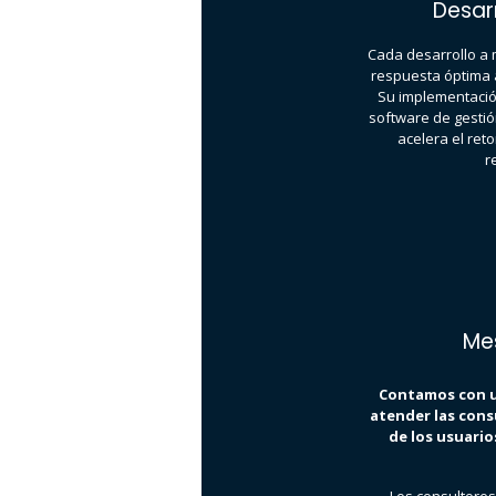
Desar
Cada desarrollo a
respuesta óptima a
Su implementación
software de gestió
acelera el ret
r
Me
Contamos con u
atender las consu
de los usuario