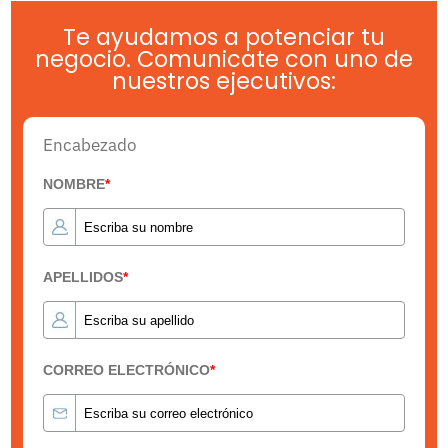
Te ayudamos a potenciar tu
negocio. Comunicate con uno de
nuestros ejecutivos:
Encabezado
NOMBRE
*
APELLIDOS
*
CORREO ELECTRÓNICO
*