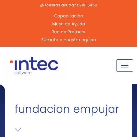
¿Necesitas ayuda? 5218-5450
Capacitación
Mesa de Ayuda
Red de Partners
Súmate a nuestro equipo
fundacion empujar