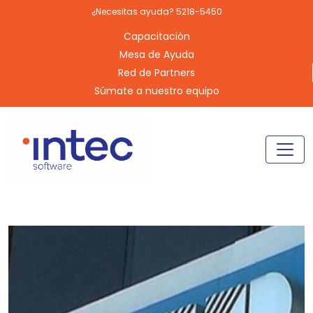
¿Necesitas ayuda? 5218-5450
Capacitación
Mesa de Ayuda
Red de Partners
Súmate a nuestro equipo