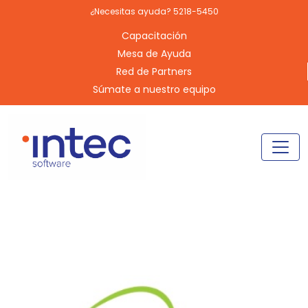
¿Necesitas ayuda? 5218-5450
Capacitación
Mesa de Ayuda
Red de Partners
Súmate a nuestro equipo