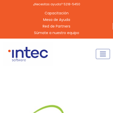
¿Necesitas ayuda? 5218-5450
Capacitación
Mesa de Ayuda
Red de Partners
Súmate a nuestro equipo