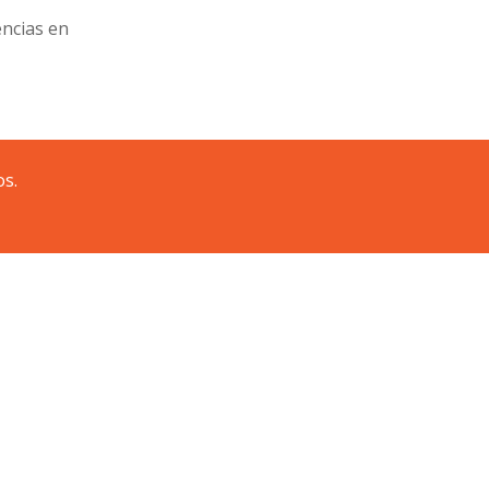
encias en
os.