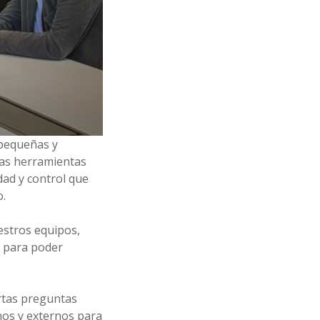
 pequeñas y
Las herramientas
dad y control que
o.
estros equipos,
, para poder
rtas preguntas
rnos y externos para