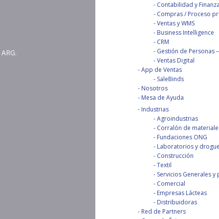
Contabilidad y Finanz
Compras / Proceso pro
Ventas y WMS
Business Intelligence
CRM
Gestión de Personas – 
 ARG.
Ventas Digital
App de Ventas
SaleBinds
Nosotros
Mesa de Ayuda
Industrias
Agroindustrias
Corralón de materiale
Fundaciones ONG
Laboratorios y drogue
Construcción
Textil
Servicios Generales y 
Comercial
Empresas Lácteas
Distribuidoras
Red de Partners