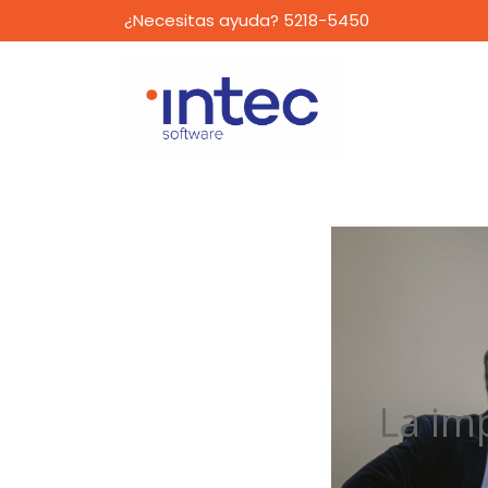
¿Necesitas ayuda? 5218-5450
La imp