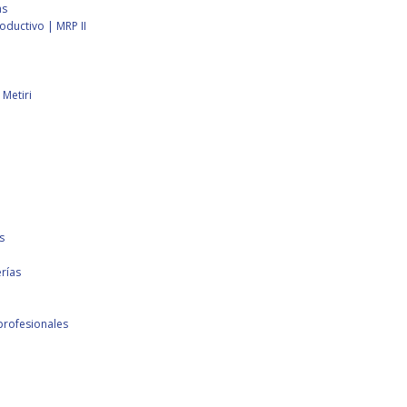
as
ductivo | MRP II
Metiri
s
rías
profesionales