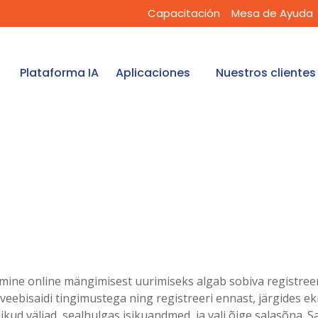
Capacitación
Mesa de Ayuda
Plataforma IA
Aplicaciones
Nuestros clientes
ine online mängimisest uurimiseks algab sobiva registree
veebisaidi tingimustega ning registreeri ennast, järgides ek
likud väljad, sealhulgas isikuandmed, ja vali õige salasõna. S