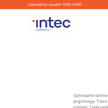
¿Necesitas ayuda? 5218-5450
Optimaalne lähenem
järgimisega. Tutvu 
juhiseid. Täida vaja