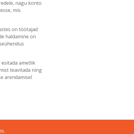
uredele, nagu konto
tesse, mis
ustes on töötajad
de haldamine on
Otseühendus
v esitada ametlik
mist teavitada ning
use arendamisel
os.