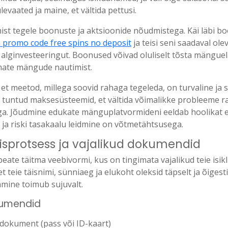
levaated ja maine, et vältida pettusi.
mist tegele boonuste ja aktsioonide nõudmistega. Käi läbi b
 promo code free spins no deposit
ja teisi seni saadaval ole
lginvesteeringut. Boonused võivad oluliselt tõsta mängue
ate mängude nautimist.
et meetod, millega soovid rahaga tegeleda, on turvaline ja 
e tuntud maksesüsteemid, et vältida võimalikke probleeme r
a. Jõudmine edukate mänguplatvormideni eeldab hoolikat et
 ja riski tasakaalu leidmine on võtmetähtsusega.
isprotsess ja vajalikud dokumendid
eate täitma veebivormi, kus on tingimata vajalikud teie isi
t teie täisnimi, sünniaeg ja elukoht oleksid täpselt ja õigest
amine toimub sujuvalt.
kumendid
 dokument (pass või ID-kaart)