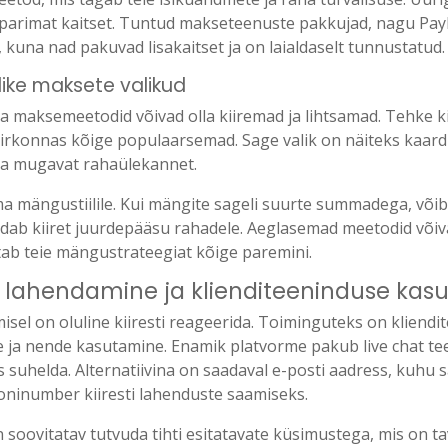
arimat kaitset. Tuntud makseteenuste pakkujad, nagu PayPa
, kuna nad pakuvad lisakaitset ja on laialdaselt tunnustatud.
like maksete valikud
a maksemeetodid võivad olla kiiremad ja lihtsamad. Tehke ki
iirkonnas kõige populaarsemad. Sage valik on näiteks kaar
 ja mugavat rahaülekannet.
 mängustiilile. Kui mängite sageli suurte summadega, võib o
dab kiiret juurdepääsu rahadele. Aeglasemad meetodid võiva
etab teie mängustrateegiat kõige paremini.
 lahendamine ja klienditeeninduse kas
isel on oluline kiiresti reageerida. Toiminguteks on kliend
e ja nende kasutamine. Enamik platvorme pakub live chat te
s suhelda. Alternatiivina on saadaval e-posti aadress, kuhu
foninumber kiiresti lahenduste saamiseks.
 soovitatav tutvuda tihti esitatavate küsimustega, mis on ta