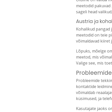
meetodid pakuvad p
sageli head valikud
Austria ja koha
Kohalikud pangad j
meetodid on teie p
võimaldavad kiiret
Lõpuks, mõelge oma
meetod, mis võimal
Valige see, mis to
Probleemide
Probleemide tekkim
kontaktide leidmin
võimaldab reaalaja
küsimused, ja tele
Kasutajate jaoks on