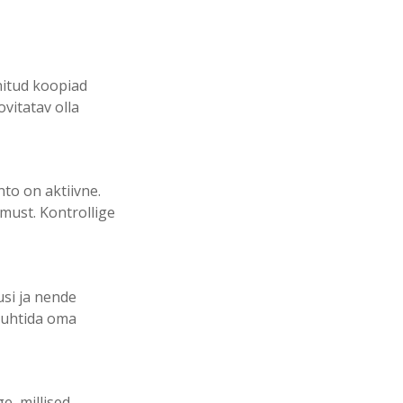
nitud koopiad
vitatav olla
nto on aktiivne.
must. Kontrollige
usi ja nende
 juhtida oma
e, millised