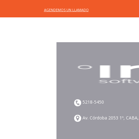
AGENDEMOS UN LLAMADO
5218-5450
Av. Córdoba 2053 1º, CABA,