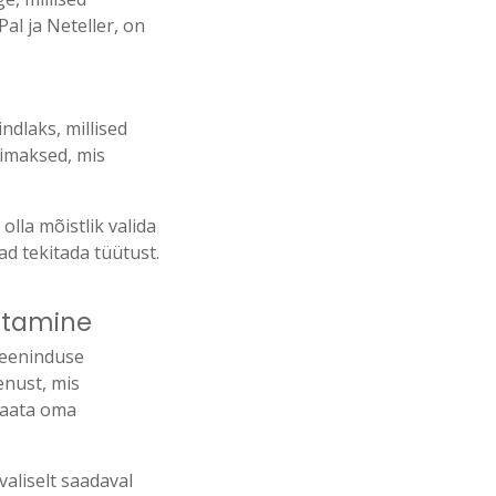
l ja Neteller, on
ndlaks, millised
dimaksed, mis
lla mõistlik valida
d tekitada tüütust.
utamine
iteeninduse
enust, mis
 saata oma
valiselt saadaval