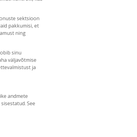
oonuste sektsioon
vaid pakkumisi, et
lamust ning
sobib sinu
aha väljavõtmise
tevalmistust ja
klike andmete
i sisestatud. See