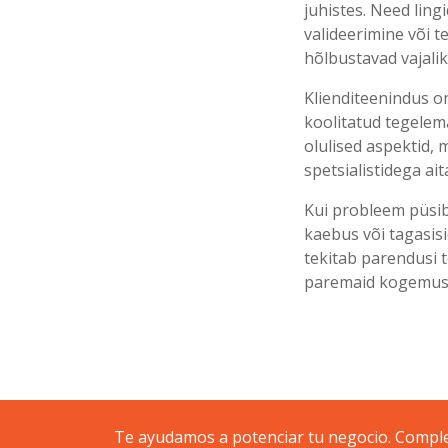
juhistes. Need lin
valideerimine või 
hõlbustavad vajalik
Klienditeenindus on
koolitatud tegele
olulised aspektid, 
spetsialistidega ai
Kui probleem püsib 
kaebus või tagasis
tekitab parendusi t
paremaid kogemusi
Te ayudamos a potenciar tu negocio. Complet