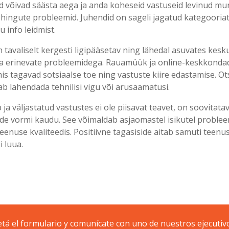
gid võivad säästa aega ja anda koheseid vastuseid levinud m
tehingute probleemid. Juhendid on sageli jagatud kategooria
u info leidmist.
 tavaliselt kergesti ligipääsetav ning lähedal asuvates kesk
ma erinevate probleemidega. Rauamüük ja online-keskkonda
mis tagavad sotsiaalse toe ning vastuste kiire edastamise. 
tab lahendada tehnilisi vigu või arusaamatusi.
ja väljastatud vastustes ei ole piisavat teavet, on soovitata
ide vormi kaudu. See võimaldab asjaomastel isikutel problee
eenuse kvaliteedis. Positiivne tagasiside aitab samuti teen
 luua.
á el formulario y comunícate con uno de nuestros ejecutiv