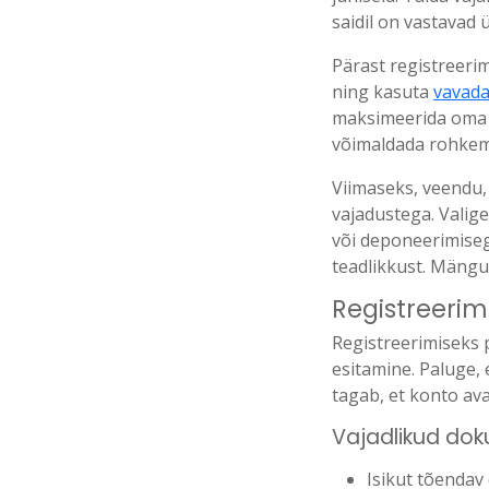
saidil on vastavad ü
Pärast registreeri
ning kasuta
vavada
maksimeerida oma a
võimaldada rohkem
Viimaseks, veendu, 
vajadustega. Valig
või deponeerimiseg
teadlikkust. Mängu
Registreerim
Registreerimiseks p
esitamine. Paluge, e
tagab, et konto av
Vajadlikud do
Isikut tõendav