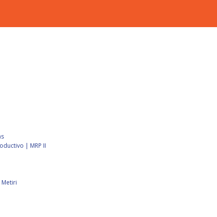
as
ductivo | MRP II
Metiri