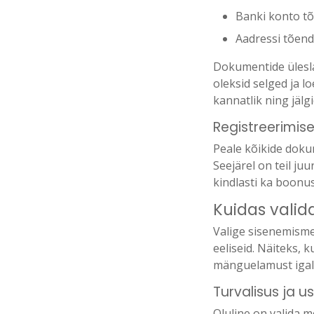
Banki konto tõ
Aadressi tõen
Dokumentide ülesla
oleksid selged ja l
kannatlik ning jälg
Registreerimise
Peale kõikide dokum
Seejärel on teil j
kindlasti ka boonus
Kuidas valid
Valige sisenemisme
eeliseid. Näiteks, 
mänguelamust igal a
Turvalisus ja 
Oluline on valida m