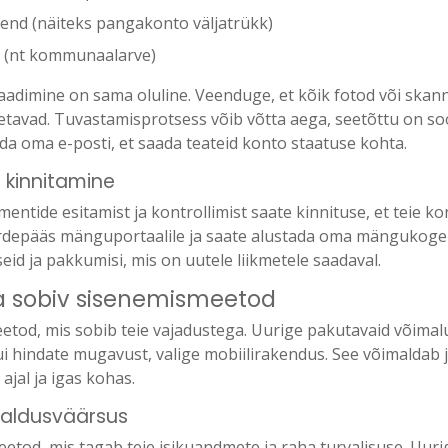
end (näiteks pangakonto väljatrükk)
d (nt kommunaalarve)
adimine on sama oluline. Veenduge, et kõik fotod või skan
oetavad. Tuvastamisprotsess võib võtta aega, seetõttu on soo
ida oma e-posti, et saada teateid konto staatuse kohta.
 kinnitamine
entide esitamist ja kontrollimist saate kinnituse, et teie ko
uurdepääs mänguportaalile ja saate alustada oma mängukoge
eid ja pakkumisi, mis on uutele liikmetele saadaval.
a sobiv sisenemismeetod
etod, mis sobib teie vajadustega. Uurige pakutavaid võimal
kui hindate mugavust, valige mobiilirakendus. See võimaldab
jal ja igas kohas.
usaldusväärsus
eetod, mis tagab teie isikuandmete ja raha turvalisuse. Uurig