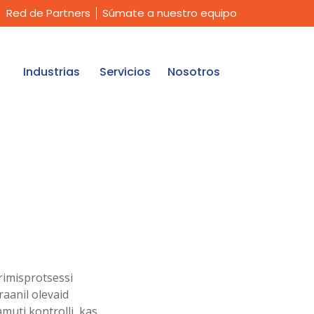
Red de Partners
Súmate a nuestro equipo
Industrias
Servicios
Nosotros
rimisprotsessi
raanil olevaid
amuti kontrolli, kas