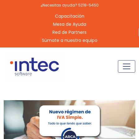
¿Necesitas ayuda? 5218-5450
Capacitación
Mesa de Ayuda
Red de Partners
Súmate a nuestro equipo