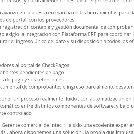
promisos, y naturalmente no descuidar el proceso de contro
n avanzo en la puesta en marcha de las herramientas para da
vés de portal, con los proveedores
e registración contable y gestión documental de comprobant
go exigió la integración con Plataforma ERP para coordinar l
rar el ingreso único del dato y su disposición a todos los ef
edores al portal de CheckPagos
robantes pendientes de pago
es de pago y sus retenciones
ocumental de comprobantes e ingreso parcialmente desaten
oner un proceso realmente fluido , con automatización en la
tomático entre distintos componentes de software, y bajo
te controlado.
 Gerente comercial de Intec: “Ha sido una excelente experien
ás , ahora disponemos una solución , la propia que impuls