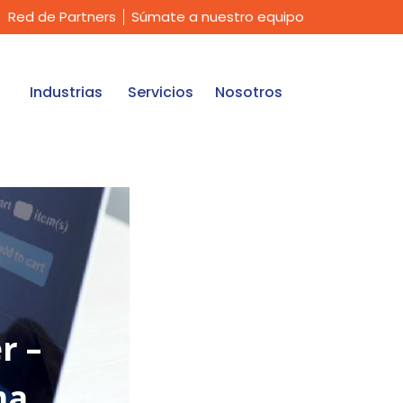
Red de Partners
Súmate a nuestro equipo
Industrias
Servicios
Nosotros
r –
ma