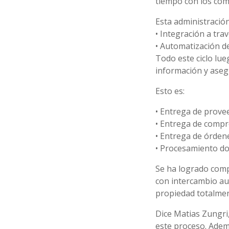
tiempo con los com
Esta administració
• Integración a tra
• Automatización d
Todo este ciclo lue
información y asegu
Esto es:
• Entrega de prove
• Entrega de comp
• Entrega de órden
• Procesamiento d
Se ha logrado comp
con intercambio au
propiedad totalmen
Dice Matias Zungri,
este proceso. Adem