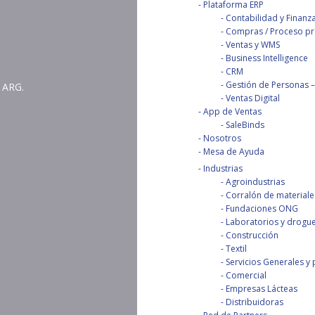
Plataforma ERP
Contabilidad y Finanz
Compras / Proceso pro
Ventas y WMS
Business Intelligence
CRM
Gestión de Personas – 
 ARG.
Ventas Digital
App de Ventas
SaleBinds
Nosotros
Mesa de Ayuda
Industrias
Agroindustrias
Corralón de materiale
Fundaciones ONG
Laboratorios y drogue
Construcción
Textil
Servicios Generales y 
Comercial
Empresas Lácteas
Distribuidoras