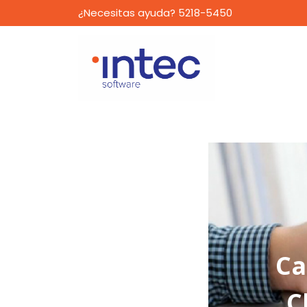
¿Necesitas ayuda? 5218-5450
Ca
C