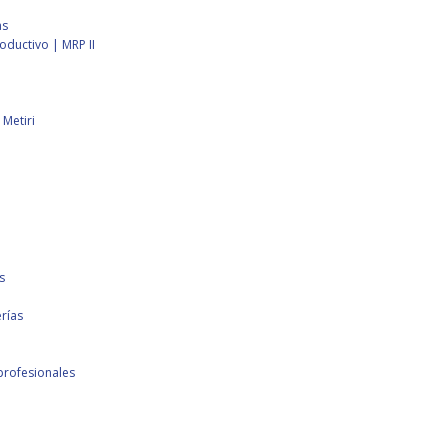
as
ductivo | MRP II
Metiri
s
rías
profesionales