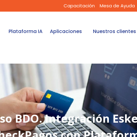
Capacitación
Mesa de Ayuda
Plataforma IA
Aplicaciones
Nuestros clientes
so BDO. Integración Eske
heckPagos con Platafor