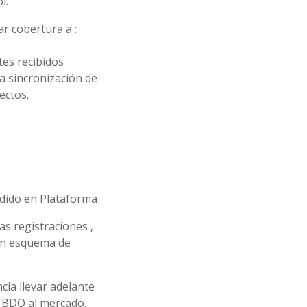
l.
r cobertura a :
es recibidos
a sincronización de
ectos.
dido en Plataforma
s registraciones ,
 un esquema de
cia llevar adelante
a BDO al mercado,